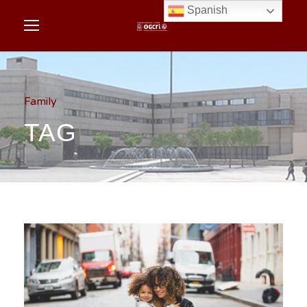
Spanish
Family
TAG