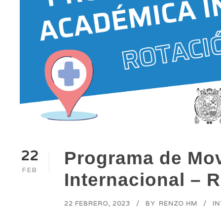
22
Programa de Mov
FEB
Internacional – R
22 FEBRERO, 2023
BY
RENZO HM
I