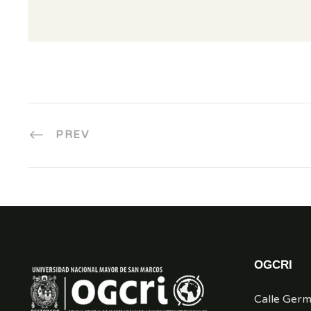
PREV
OGCRI
Calle Ger