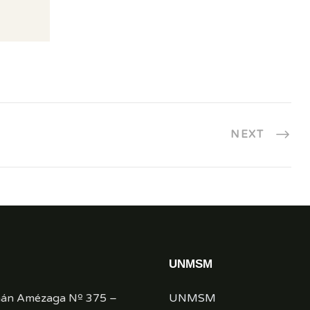
NEXT
UNMSM
mán Amézaga Nº 375 –
UNMSM